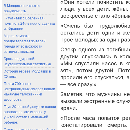
«Они хотели почистить 
В Молдове снижается
люди, у всех дети, жёны.
рождаемость
воскресенье стало чёрным
Титул «Мисс Вселенная»
получила 24-летняя студентка
«Очень был трудолюбив
из Франции
остались дети одни и же
Мэрия Комрата
Трое молодых за один раз
предостерегает жителей
города от возможности
Свекр одного из погибши
встречи с волками
другим спускались в кол
Браки под угрозой:
«Мы спустили насос в к
неутешительная статистика
зять, потом другой. По
История евреев Молдавии в
XX веке
просили его спускаться, 
Почти 700 пачек
— все сразу.»
контрабандных сигарет нашли
Заметив, что мужчины не
накануне таможенники
аэропорта
вызвали экстренные служ
Труп 20-летней девушки нашли
врачи.
в канаве на юге страны, у
убитой остался маленький
«После часа попыток ре
ребёнок
констатировали смерть
Отчет премьера за год работы