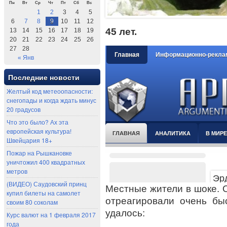
Пн
Вт
Ср
Чт
Пт
Сб
Вс
1
2
3
4
5
6
7
8
9
10
11
12
45 лет.
13
14
15
16
17
18
19
20
21
22
23
24
25
26
27
28
« Янв
Последние новости
Желтый код метеоопасности:
снегопады и когда ждать минус
20 градусов
Что это было? Ах эта
европейская культура!
Швейцария 18+
Пожар на Рышкановке
уничтожил 400 квадратных
метров
(ВИДЕО) Саудовский принц
Местные жители в шоке. О
купил билеты на самолет
отреагировали очень бы
своим 80 соколам
удалось:
Курс валют на 1 февраля 2017
года