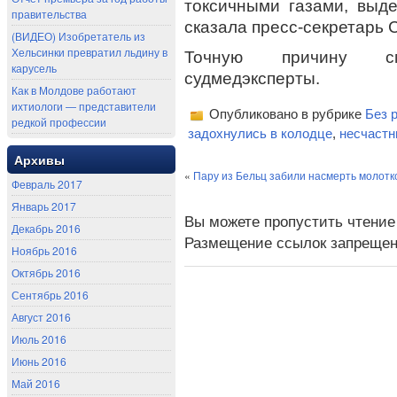
токсичными газами, выд
правительства
сказала пресс-секретарь
(ВИДЕО) Изобретатель из
Хельсинки превратил льдину в
Точную причину см
карусель
судмедэксперты.
Как в Молдове работают
ихтиологи — представители
Опубликовано в рубрике
Без 
редкой профессии
задохнулись в колодце
,
несчастн
Архивы
«
Пару из Бельц забили насмерть молотк
Февраль 2017
Январь 2017
Вы можете пропустить чтение
Декабрь 2016
Размещение ссылок запрещен
Ноябрь 2016
Октябрь 2016
Сентябрь 2016
Август 2016
Июль 2016
Июнь 2016
Май 2016