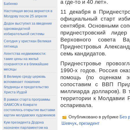
а где-то и 40 лет».
Бабенко
Настоящая весна вернется в
11 декабря в Приднестр
Молдову после 25 апреля
официальный старт изб
Додон выступил за введение
сентября. Основными со
одномандатной
приднестровский лидер
избирательной системы
Верховного совета Ва
Сегодня у христиан Великая
Приднестровья Александ
пятница
семь кандидатов.
Агентства недвижимости:
такие цены на жильё
Приднестровье провозг
сохранятся и в ближайшие
месяцы
1990-х годов. Россия ок
В Великую среду церковь
помощь (по оценкам э
вспоминает покаяние
сопоставим с ВВП Прид
блудницы и предательство
миллиарда долларов). В 
Христа Иудой
территории к Молдавии 
В рамках старта программы
GAMCON в Комрате
оспаривала.
состоялось открытие выставки
картин молдавских художников
Опубликовано в рубрике
Без 
Кум президента Додона
Шевчук
,
президент
назначен парламентом на