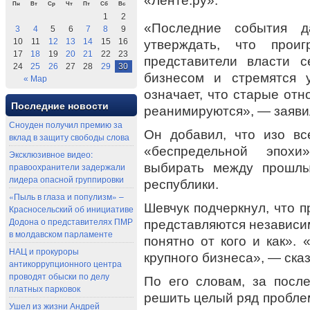
«Ленте.ру».
Пн
Вт
Ср
Чт
Пт
Сб
Вс
1
2
«Последние события 
3
4
5
6
7
8
9
10
11
12
13
14
15
16
утверждать, что про
17
18
19
20
21
22
23
представители власти 
24
25
26
27
28
29
30
бизнесом и стремятся 
« Мар
означает, что старые отн
Последние новости
реанимируются», — заяви
Сноуден получил премию за
Он добавил, что изо вс
вклад в защиту свободы слова
«беспредельной эпохи
Эксклюзивное видео:
выбирать между прошлы
правоохранители задержали
лидера опасной группировки
республики.
«Пыль в глаза и популизм» –
Шевчук подчеркнул, что п
Красносельский об инициативе
Додона о представителях ПМР
представляются независи
в молдавском парламенте
понятно от кого и как».
НАЦ и прокуроры
крупного бизнеса», — сказ
антикоррупционного центра
проводят обыски по делу
По его словам, за посл
платных парковок
решить целый ряд проблем
Ушел из жизни Андрей