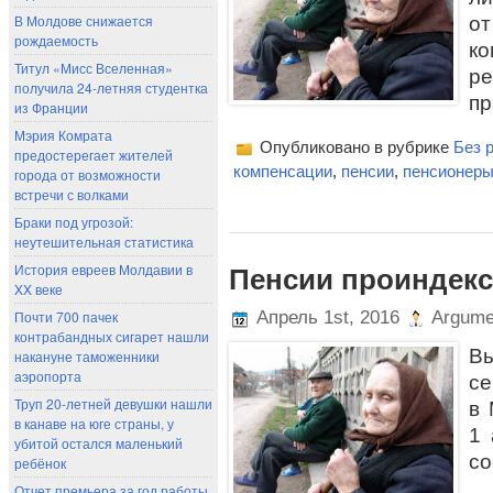
В Молдове снижается
о
рождаемость
к
Титул «Мисс Вселенная»
р
получила 24-летняя студентка
пр
из Франции
Мэрия Комрата
Опубликовано в рубрике
Без 
предостерегает жителей
компенсации
,
пенсии
,
пенсионер
города от возможности
встречи с волками
Браки под угрозой:
неутешительная статистика
История евреев Молдавии в
Пенсии проиндек
XX веке
Почти 700 пачек
Апрель 1st, 2016
Argume
контрабандных сигарет нашли
В
накануне таможенники
аэропорта
се
Труп 20-летней девушки нашли
в 
в канаве на юге страны, у
1 
убитой остался маленький
со
ребёнок
Отчет премьера за год работы