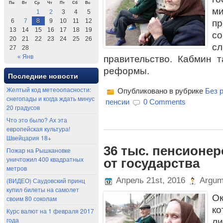
Пн
Вт
Ср
Чт
Пт
Сб
Вс
м
1
2
3
4
5
6
7
8
9
10
11
12
п
13
14
15
16
17
18
19
с
20
21
22
23
24
25
26
сл
27
28
« Янв
правительство. Кабмин 
реформы.
Последние новости
Желтый код метеоопасности:
Опубликовано в рубрике
Без 
снегопады и когда ждать минус
пенсии
0 Comments
20 градусов
Что это было? Ах эта
европейская культура!
Швейцария 18+
36 тыс. пенсионе
Пожар на Рышкановке
уничтожил 400 квадратных
от государства
метров
Апрель 21st, 2016
Argum
(ВИДЕО) Саудовский принц
купил билеты на самолет
О
своим 80 соколам
ко
Курс валют на 1 февраля 2017
года
л