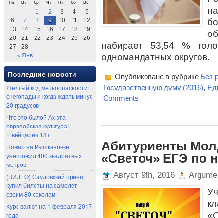
Пн
Вт
Ср
Чт
Пт
Сб
Вс
н
1
2
3
4
5
бо
6
7
8
9
10
11
12
13
14
15
16
17
18
19
об
20
21
22
23
24
25
26
набирает 53,54 % гол
27
28
одномандатных округов.
« Янв
Последние новости
Опубликовано в рубрике
Без 
Желтый код метеоопасности:
Государственную думу (2016)
,
Ед
снегопады и когда ждать минус
Comments
20 градусов
Что это было? Ах эта
европейская культура!
Швейцария 18+
Абитуриенты Мол
Пожар на Рышкановке
«Светоч» ЕГЭ по 
уничтожил 400 квадратных
метров
Август 9th, 2016
Argumen
(ВИДЕО) Саудовский принц
купил билеты на самолет
Уч
своим 80 соколам
к
Курс валют на 1 февраля 2017
«
года