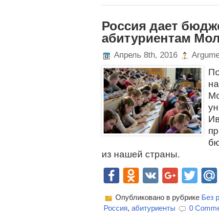
Россия дает бюдж
абитуриентам Мо
Апрель 8th, 2016
Argume
По
н
М
ун
И
п
бю
из нашей страны.
Facebook
Odnoklassn
VK
Goog
Twi
Опубликовано в рубрике
Без 
Россия
,
абитуриенты
0 Comme