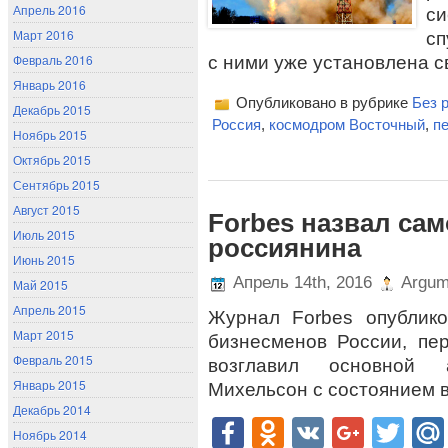
Апрель 2016
с
Март 2016
с
Февраль 2016
с ними уже установлена с
Январь 2016
Опубликовано в рубрике
Без 
Декабрь 2015
Россия
,
космодром Восточный
,
п
Ноябрь 2015
Октябрь 2015
Сентябрь 2015
Август 2015
Forbes назвал сам
Июль 2015
россиянина
Июнь 2015
Апрель 14th, 2016
Argum
Май 2015
Апрель 2015
Журнал Forbes опублик
Март 2015
бизнесменов России, пе
Февраль 2015
возглавил основной 
Январь 2015
Михельсон с состоянием в
Декабрь 2014
Facebook
Odnoklassn
VK
Goog
Twi
Ноябрь 2014