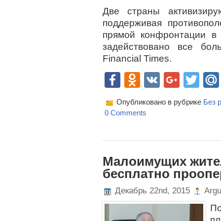
Две страны активизиру
поддерживая противопо
прямой конфронтации в 
задействовано все бол
Financial Times.
Facebook
Odnoklassn
VK
Goog
Twi
Опубликовано в рубрике
Без 
0 Comments
Малоимущих жит
бесплатно проопе
Декабрь 22nd, 2015
Argu
П
п