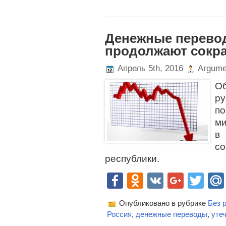
Денежные перево
продолжают сокр
Апрель 5th, 2016
Argume
О
ру
по
м
в
со
республики.
Facebook
Odnoklassn
VK
Goog
Twi
Опубликовано в рубрике
Без 
Россия
,
денежные переводы
,
уте