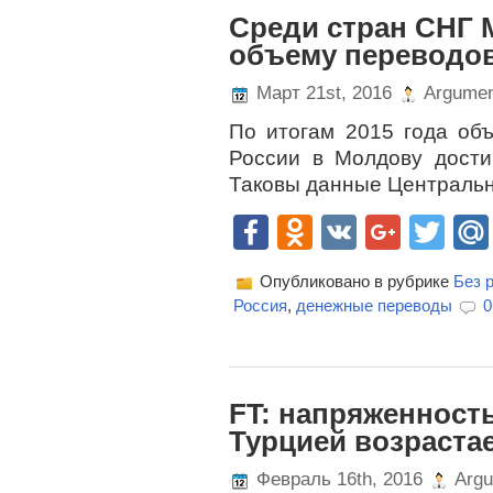
Среди стран СНГ 
объему переводов
Март 21st, 2016
Argumen
По итогам 2015 года об
России в Молдову дост
Таковы данные Центральн
Facebook
Odnoklassn
VK
Goog
Twi
Опубликовано в рубрике
Без 
Россия
,
денежные переводы
0
FT: напряженност
Турцией возраста
Февраль 16th, 2016
Argu