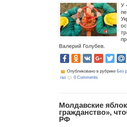
У 
п
У
о
т
пр
Валерий Голубев.
Facebook
Odnoklassn
VK
Goog
Twi
Опубликовано в рубрике
Без 
газ
0 Comments
Молдавские яблок
гражданство», чт
РФ