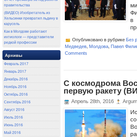
м
правительства
Фи
(ВИДЕО) Изобретатель из
Хельсинки превратил льдину в
в
карусель
пр
Как в Молдове работают
ихтиологи — представители
Опубликовано в рубрике
Без 
редкой профессии
Медведев
,
Молдова
,
Павел Фили
Comments
Архивы
Февраль 2017
Январь 2017
Декабрь 2016
С космодрома Вос
Ноябрь 2016
первую ракету (В
Октябрь 2016
Апрель 28th, 2016
Argum
Сентябрь 2016
Август 2016
Ис
Июль 2016
со
Июнь 2016
В
Май 2016
ра