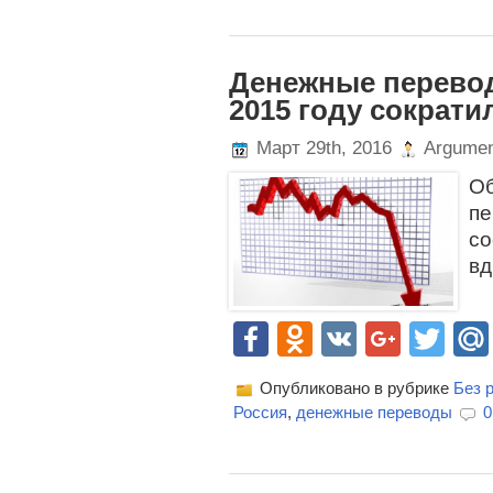
Денежные перевод
2015 году сократи
Март 29th, 2016
Argumen
О
п
со
вд
Facebook
Odnoklassn
VK
Goog
Twi
Опубликовано в рубрике
Без 
Россия
,
денежные переводы
0