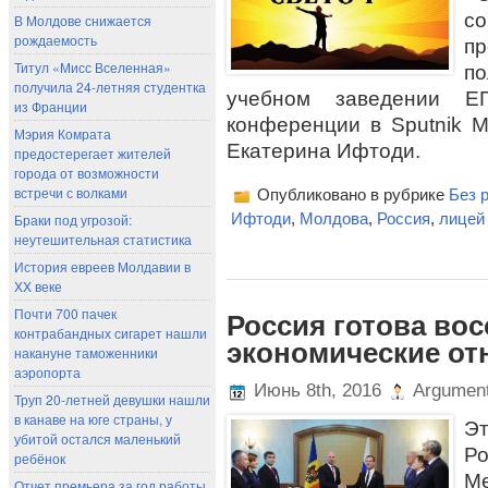
со
В Молдове снижается
рождаемость
п
Титул «Мисс Вселенная»
по
получила 24-летняя студентка
учебном заведении Е
из Франции
конференции в Sputnik 
Мэрия Комрата
Екатерина Ифтоди.
предостерегает жителей
города от возможности
встречи с волками
Опубликовано в рубрике
Без 
Ифтоди
,
Молдова
,
Россия
,
лицей 
Браки под угрозой:
неутешительная статистика
История евреев Молдавии в
XX веке
Почти 700 пачек
Россия готова во
контрабандных сигарет нашли
экономические от
накануне таможенники
аэропорта
Июнь 8th, 2016
Argument
Труп 20-летней девушки нашли
в канаве на юге страны, у
Э
убитой остался маленький
Р
ребёнок
Ме
Отчет премьера за год работы