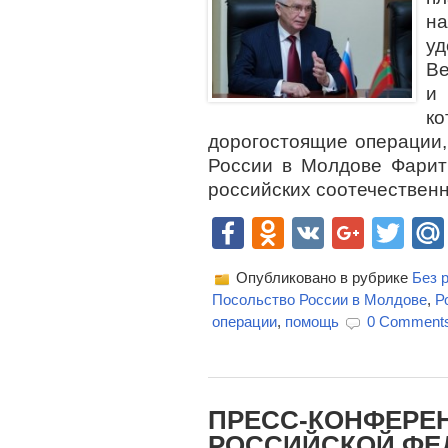
н
уд
В
и
к
дорогостоящие операции,
России в Молдове Фарит
российских соотечественн
Facebook
Odnoklassn
VK
Goog
Twi
Опубликовано в рубрике
Без 
Посольство России в Молдове
,
Р
операции
,
помощь
0 Comment
ПРЕСС-КОНФЕРЕ
РОССИЙСКОЙ ФЕ