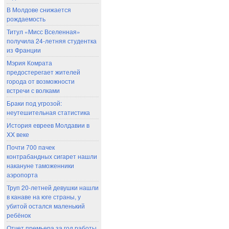
В Молдове снижается
рождаемость
Титул «Мисс Вселенная»
получила 24-летняя студентка
из Франции
Мэрия Комрата
предостерегает жителей
города от возможности
встречи с волками
Браки под угрозой:
неутешительная статистика
История евреев Молдавии в
XX веке
Почти 700 пачек
контрабандных сигарет нашли
накануне таможенники
аэропорта
Труп 20-летней девушки нашли
в канаве на юге страны, у
убитой остался маленький
ребёнок
Отчет премьера за год работы