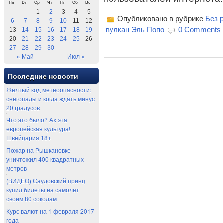
Пн
Вт
Ср
Чт
Пт
Сб
Вс
1
2
3
4
5
Опубликовано в рубрике
Без 
6
7
8
9
10
11
12
вулкан Эль Попо
0 Comments
13
14
15
16
17
18
19
20
21
22
23
24
25
26
27
28
29
30
« Май
Июл »
Последние новости
Желтый код метеоопасности:
снегопады и когда ждать минус
20 градусов
Что это было? Ах эта
европейская культура!
Швейцария 18+
Пожар на Рышкановке
уничтожил 400 квадратных
метров
(ВИДЕО) Саудовский принц
купил билеты на самолет
своим 80 соколам
Курс валют на 1 февраля 2017
года