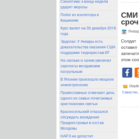
Синоптики: к концу недели
ударят морозы
СМИ 
Побег из изолятора в
Кишиневе
сроч
Курс валют на 30 декабря 2016
Январ
года
Эрдоган: У Анкары есть
Солдат 
доказательства оказания США
оставил
поддержки террористам ИГ
запечат
этом со
На сколько и зачем увеличат
зарплаты молдавским
F
патрульным
В Японии произошло мощное
землетрясение
Опубл
Православные отмечают день
Савастин
одного из самых почитаемых
христианских святых
Красносельский отказался
обсуждать вхождение
Приднестровья в состав
Молдовы
НАРЭ не допустит