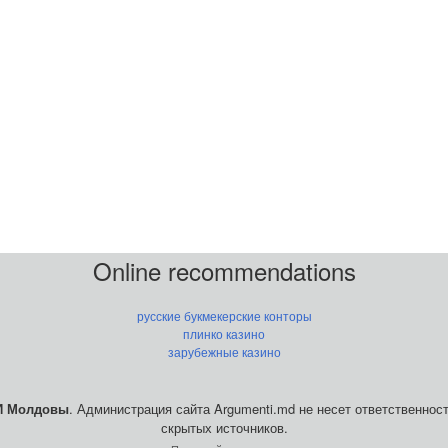
Online recommendations
русские букмекерские конторы
плинко казино
зарубежные казино
 Молдовы
. Администрация сайта Argumenti.md не несет ответственно
скрытых источников.