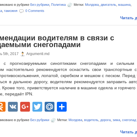
иковано в рубрике
Без рубрики
,
Политика
Метки:
Молдова
,
двигатель
,
машина
,
ка
,
таможня
0 Comments
Читать д
мендации водителям в связи с
даемыми снегопадами
ь 5th, 2017
Argumenti.md
и с прогнозируемыми синоптиками снегопадами и сильным
ям настоятельно рекомендуется оснастить свои транспортные с
ротивоскольжения, лопатой, скребком и мешком с песком. Перед 
ться в дальнюю дорогу, водителям рекомендуется заправить авт
 Кроме того, приветствуется наличие в машине одеяла и горячего
е, передаёт IPN.
acebook
Odnoklassniki
VK
Google+
Twitter
Mail.Ru
Отправить
иковано в рубрике
Без рубрики
Метки:
Молдова
,
водитель
,
дорога
,
зима
,
снегопад
Читать д