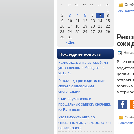
Опубл
Пн
Вт
Ср
Чт
Пт
Сб
Вс
1
растамож
2
3
4
5
6
7
8
9
10
11
12
13
14
15
16
17
18
19
20
21
22
23
24
25
26
27
28
29
Реко
30
31
ожи
« Дек
Январ
Последние новости
Какие акцизы на автомобили
В связ
установлены в Молдове на
водител
2017 г.?
цепями п
отправи
Рекомендации водителям в
связи с ожидаемыми
горючим.
снегопадами
в термос
СМИ опубликовали
F
прощальную записку срочника
из Вулканешт
Растаможить авто по
Опубл
сниженным акцизам, оказалось
Comments
не так просто