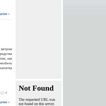
алее »
 ветром
редства
тем, как
омобиль
 напитка
0
алее »