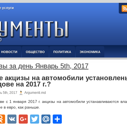
 услуги
НОВОСТИ
ОБЩЕСТВО
ПОЛИТИКА
ЭКОНОМИКА
вы за день Январь 5th, 2017
е акцизы на автомобили установлен
ове на 2017 г.?
ь 5th, 2017
Argumenti.md
ве с 1 января 2017 г. акцизы на автомобили устанавливаются вла
не в евро, как раньше.
acebook
Odnoklassniki
VK
Google+
Twitter
Mail.Ru
Отправить