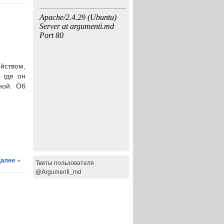
йством,
 где он
ной. Об
алее »
Твиты пользователя
@Argumenti_md