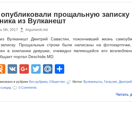
опубликовали прощальную записку
ника из Вулканешт
ь 5th, 2017
Argumenti.md
из Вулканешт Дмитрий Савастин, покончивший жизнь самоуби
 записку. Прощальные строки были написаны на фотокарточке,
лен в компании девушки, очевидно являющейся его возлюблен
общает портал Deschide.MD.
acebook
Odnoklassniki
VK
Google+
Twitter
Mail.Ru
Отправить
иковано в рубрике
Без рубрики
,
Общество
Метки:
Вулканешты
,
Гагаузия
,
Дмитрий
,
суицид
0 Comments
Читать д