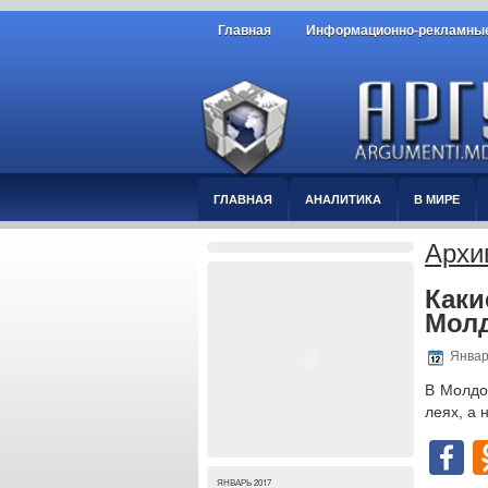
Главная
Информационно-рекламные
ГЛАВНАЯ
АНАЛИТИКА
В МИРЕ
Архи
Каки
Молд
Январ
В Молдо
леях, а 
F
ЯНВАРЬ 2017